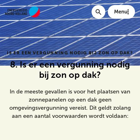
Menu
Main menu
IS ER EEN VERGUNNING NODIG BIJ ZON OP DAK?
8. Is er een vergunning nodig
bij zon op dak?
In de meeste gevallen is voor het plaatsen van
zonnepanelen op een dak geen
omgevingsvergunning vereist. Dit geldt zolang
aan een aantal voorwaarden wordt voldaan:
Meta Menu