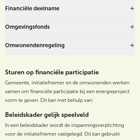
Financiële deelname
Omgevingsfonds
Kennemerkracht,
Omwonendenregeling
Bergen Energie
Watt-nu
Tripkouw
Sturen op financiële participatie
Gemeente, initiatiefnemer en de omwonenden werken
Zonneparkfonds gemeente Schagen laat buren
samen om financiële participatie bij een energieproject
meeprofiteren
vorm te geven. Dit kan met behulp van:
Omwonendenregeling Windpark
Omgevingsfonds Windpark Nijmegen-Betuwe
Wieringermeer
Beleidskader gelijk speelveld
Windpark Krammer (Zeeland)
In een beleidskader wordt de inspanningsverplichting
coöperatief windpark Nijmegen – Betuwe
voor de initiatiefnemer vastgelegd. Dit kan gebruikt