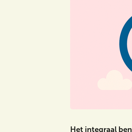
Zoeken
Meta Menu
Het integraal be