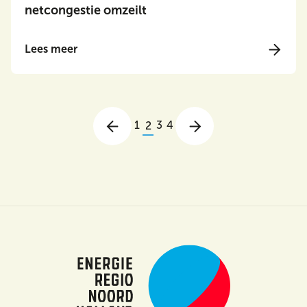
netcongestie omzeilt
Lees meer
1
3
4
2