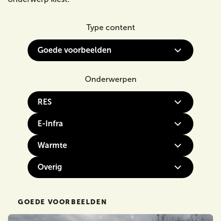
Type content
Zoeken
Type content
Onderwerpen
RES
E-Infra
Warmte
Overig
GOEDE VOORBEELDEN